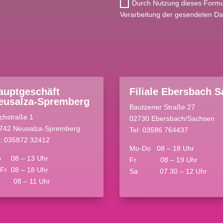
Durch Nutzung dieses Formul
Verarbeitung der gesendeten Da
auptgeschäft
Filiale Ebersbach S
eusalza-Spremberg
Bautzener Straße 27
rchstraße 1
02730 Ebersbach/Sachsen
742 Neusalza-Spremberg
Tel: 03586 764437
l: 035872 32412
Mo-Do 08 – 18 Uhr
 08 – 13 Uhr
Fr 08 – 19 Uhr
-Fr 08 – 18 Uhr
Sa 07.30 – 12 Uhr
 08 – 11 Uhr