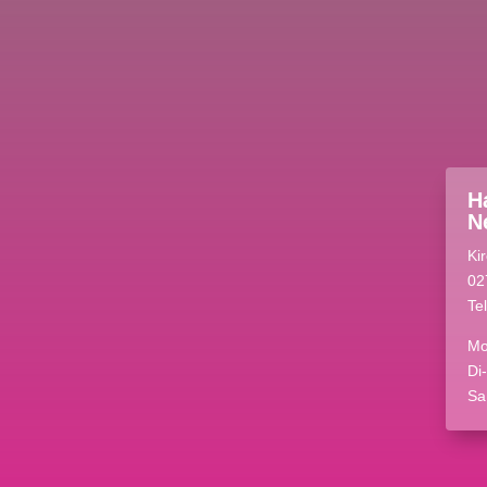
H
N
Ki
02
Te
Mo
Di
Sa