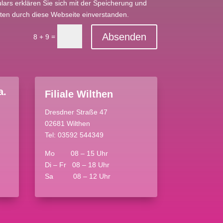
ars erklären Sie sich mit der Speicherung und
ten durch diese Webseite einverstanden.
Absenden
=
8 + 9
a.
Filiale Wilthen
Dresdner Straße 47
02681 Wilthen
Tel: 03592 544349
Mo 08 – 15 Uhr
Di – Fr 08 – 18 Uhr
Sa 08 – 12 Uhr