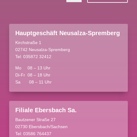
Hauptgeschäft Neusalza-Spremberg
Kirchstraße 1
02742 Neusalza-Spremberg
Tel: 035872 32412
Mo 08 – 13 Uhr
Di-Fr 08 – 18 Uhr
Sa 08 – 11 Uhr
Filiale Ebersbach Sa.
Bautzener Straße 27
02730 Ebersbach/Sachsen
Tel: 03586 764437